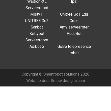
Waitron-XL
Ipal
Serveerrobot
Misty II
Unitree Go1 Edu
UNITREE Go2
Cruzr
Sanbot
Amy serveerster
Kettybot
PuduBot
Serveerrobot
Adibot S
GoBe telepresence
robot
Copyright © Smartrobot.solutions 2026
Website door
Smeckdesigns.com