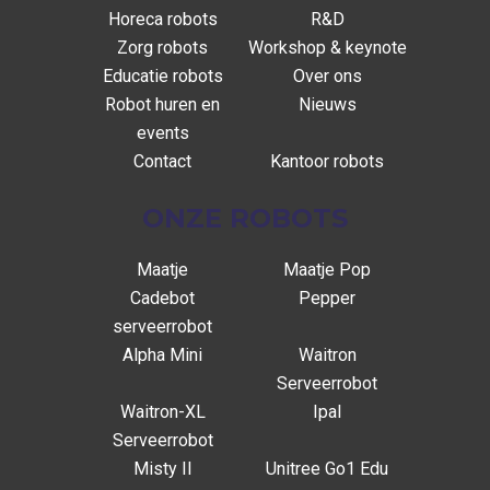
Horeca robots
R&D
Zorg robots
Workshop & keynote
Educatie robots
Over ons
Robot huren en
Nieuws
events
Contact
Kantoor robots
ONZE ROBOTS
Maatje
Maatje Pop
Cadebot
Pepper
serveerrobot
Alpha Mini
Waitron
Serveerrobot
Waitron-XL
Ipal
Serveerrobot
Misty II
Unitree Go1 Edu