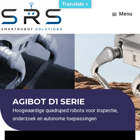
Skip
Translate »
to
Menu
main
content
Smartrobot.solutions
Robot
verkoop,
verhuur
en
ontwikkeling
AGIBOT D1 SERIE
Hoogwaardige quadruped robots voor inspectie,
onderzoek en autonome toepassingen