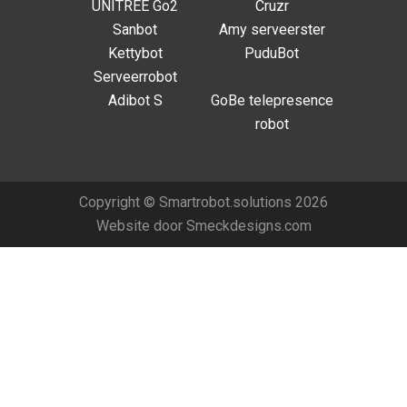
UNITREE Go2
Cruzr
Sanbot
Amy serveerster
Kettybot
PuduBot
Serveerrobot
Adibot S
GoBe telepresence
robot
Copyright © Smartrobot.solutions 2026
Website door
Smeckdesigns.com