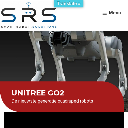
Skip
Translate »
to
Menu
main
content
Smartrobot.solutions
Robot
verkoop,
verhuur
en
ontwikkeling
UNITREE GO2
De nieuwste generatie quadruped robots