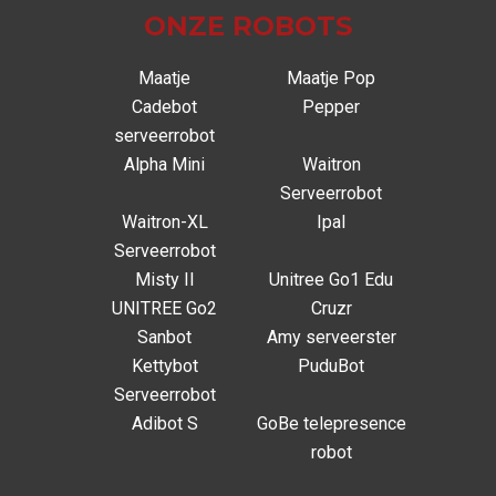
ONZE ROBOTS
Maatje
Maatje Pop
Cadebot
Pepper
serveerrobot
Alpha Mini
Waitron
Serveerrobot
Waitron-XL
Ipal
Serveerrobot
Misty II
Unitree Go1 Edu
UNITREE Go2
Cruzr
Sanbot
Amy serveerster
Kettybot
PuduBot
Serveerrobot
Adibot S
GoBe telepresence
robot