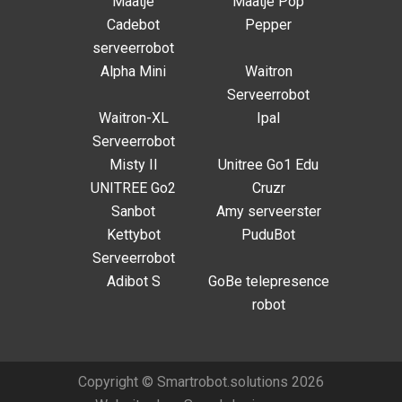
Maatje
Maatje Pop
Cadebot
Pepper
serveerrobot
Alpha Mini
Waitron
Serveerrobot
Waitron-XL
Ipal
Serveerrobot
Misty II
Unitree Go1 Edu
UNITREE Go2
Cruzr
Sanbot
Amy serveerster
Kettybot
PuduBot
Serveerrobot
Adibot S
GoBe telepresence
robot
Copyright © Smartrobot.solutions 2026