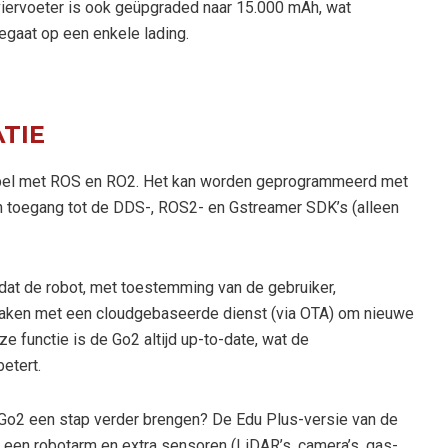
 viervoeter is ook geüpgraded naar 15.000 mAh, wat
eegaat op een enkele lading.
TIE
ibel met ROS en RO2. Het kan worden geprogrammeerd met
toegang tot de DDS-, ROS2- en Gstreamer SDK’s (alleen
dat de robot, met toestemming van de gebruiker,
maken met een cloudgebaseerde dienst (via OTA) om nieuwe
e functie is de Go2 altijd up-to-date, wat de
etert.
 Go2 een stap verder brengen? De Edu Plus-versie van de
 een robotarm en extra sensoren (LiDAR’s, camera’s, gas-