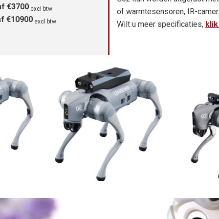
af €3700
excl btw
of warmtesensoren, IR-camera,
af €10900
excl btw
Wilt u meer specificaties,
klik