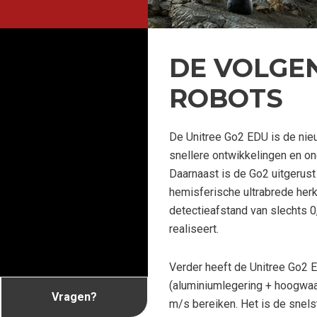
DE VOLGEN
ROBOTS
De Unitree Go2 EDU is de nie
snellere ontwikkelingen en on
Daarnaast is de Go2 uitgerus
hemisferische ultrabrede her
detectieafstand van slechts 0
realiseert.
Verder heeft de Unitree Go2 E
(aluminiumlegering + hoogwaa
Vragen?
m/s bereiken. Het is de snels