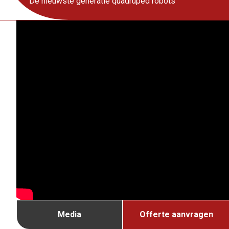
De nieuwste generatie quadruped robots
Media
Offerte aanvragen