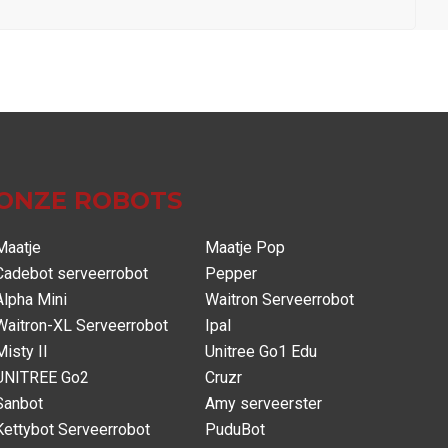
ONZE ROBOTS
Maatje
Maatje Pop
Cadebot serveerrobot
Pepper
Alpha Mini
Waitron Serveerrobot
Waitron-XL Serveerrobot
Ipal
Misty II
Unitree Go1 Edu
UNITREE Go2
Cruzr
Sanbot
Amy serveerster
Kettybot Serveerrobot
PuduBot